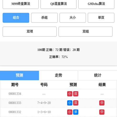
M99终皇算法
Q8混皇算法
G9Delta算法
组合
杀组
大小
单双
双项
双组
100期 正确：72 期 错误：28 期
正确率：72%
预测
走势
统计
期号
号码
预测
结果
08081334
---
小
双
---
08081333
7+4+9=20
小
双
中
08081332
1+3+6=10
小
单
中