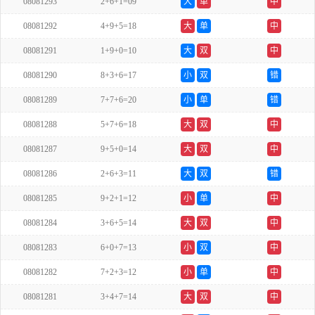
08081293
2+6+1=09
大
单
中
08081292
4+9+5=18
大
单
中
08081291
1+9+0=10
大
双
中
08081290
8+3+6=17
小
双
错
08081289
7+7+6=20
小
单
错
08081288
5+7+6=18
大
双
中
08081287
9+5+0=14
大
双
中
08081286
2+6+3=11
大
双
错
08081285
9+2+1=12
小
单
中
08081284
3+6+5=14
大
双
中
08081283
6+0+7=13
小
双
中
08081282
7+2+3=12
小
单
中
08081281
3+4+7=14
大
双
中