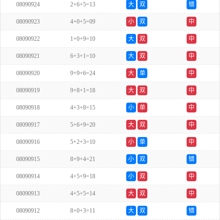
08090924
2+6+5=13
大
双
错
08090923
4+0+5=09
小
双
中
08090922
1+0+9=10
大
双
中
08090921
6+3+1=10
大
双
中
08090920
9+9+6=24
大
单
中
08090919
9+8+1=18
大
双
中
08090918
4+3+8=15
小
单
中
08090917
5+6+9=20
大
双
中
08090916
5+2+3=10
小
单
中
08090915
8+9+4=21
小
双
错
08090914
4+5+9=18
小
双
中
08090913
4+5+5=14
大
双
中
08090912
8+0+3=11
大
双
错