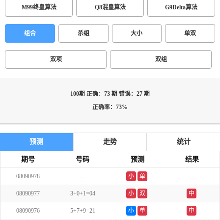
M99终皇算法
Q8混皇算法
G9Delta算法
组合
杀组
大小
单双
双项
双组
100期 正确：73 期 错误：27 期
正确率：73%
预测
走势
统计
期号
号码
预测
结果
08090978
---
小
单
---
08090977
3+0+1=04
小
双
中
08090976
5+7+9=21
小
单
中