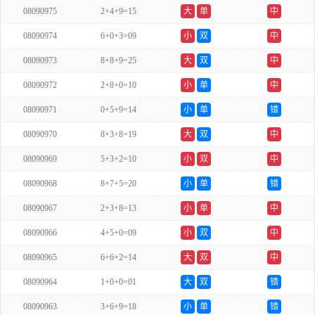
08090975
2+4+9=15
大
单
中
08090974
6+0+3=09
小
双
中
08090973
8+8+9=25
大
双
中
08090972
2+8+0=10
小
单
中
08090971
0+5+9=14
小
单
错
08090970
8+3+8=19
大
双
中
08090969
5+3+2=10
小
双
中
08090968
8+7+5=20
小
单
错
08090967
2+3+8=13
小
单
中
08090966
4+5+0=09
小
双
中
08090965
6+6+2=14
大
双
中
08090964
1+0+0=01
大
双
错
08090963
3+6+9=18
小
单
错