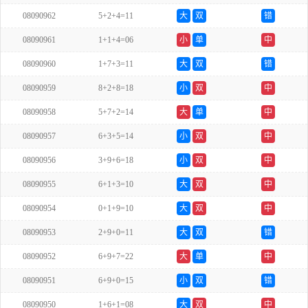
08090962
5+2+4=11
大
双
错
08090961
1+1+4=06
小
单
中
08090960
1+7+3=11
大
双
错
08090959
8+2+8=18
小
双
中
08090958
5+7+2=14
大
单
中
08090957
6+3+5=14
小
双
中
08090956
3+9+6=18
小
双
中
08090955
6+1+3=10
大
双
中
08090954
0+1+9=10
大
双
中
08090953
2+9+0=11
大
双
错
08090952
6+9+7=22
大
单
中
08090951
6+9+0=15
小
双
错
08090950
1+6+1=08
大
双
中