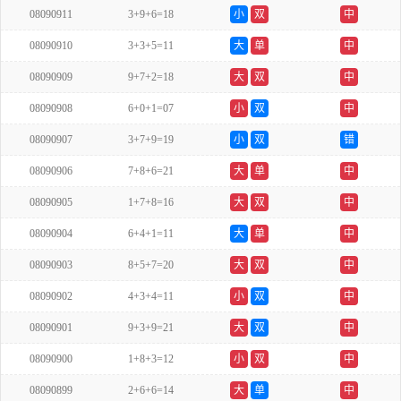
08090911
3+9+6=18
小
双
中
08090910
3+3+5=11
大
单
中
08090909
9+7+2=18
大
双
中
08090908
6+0+1=07
小
双
中
08090907
3+7+9=19
小
双
错
08090906
7+8+6=21
大
单
中
08090905
1+7+8=16
大
双
中
08090904
6+4+1=11
大
单
中
08090903
8+5+7=20
大
双
中
08090902
4+3+4=11
小
双
中
08090901
9+3+9=21
大
双
中
08090900
1+8+3=12
小
双
中
08090899
2+6+6=14
大
单
中