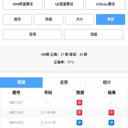
M99终皇算法
Q8混皇算法
G9Delta算法
组合
杀组
大小
单双
双项
双组
100期 正确：57 期 错误：43 期
正确率：57%
预测
走势
统计
期号
号码
预测
结果
08071417
---
双
---
08071416
2+7+0=09
单
中
08071415
2+3+5=10
单
错