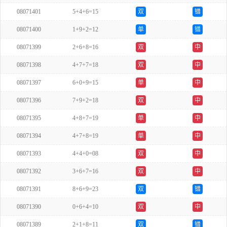
08071401
5+4+6=15
双
错
08071400
1+9+2=12
单
错
08071399
2+6+8=16
双
中
08071398
4+7+7=18
双
中
08071397
6+0+9=15
单
中
08071396
7+9+2=18
双
中
08071395
4+8+7=19
单
中
08071394
4+7+8=19
单
中
08071393
4+4+0=08
双
中
08071392
3+6+7=16
双
中
08071391
8+6+9=23
双
错
08071390
0+6+4=10
双
中
08071389
2+1+8=11
双
错