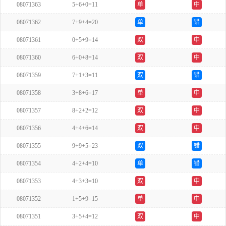
08071363
5+6+0=11
单
中
08071362
7+9+4=20
单
错
08071361
0+5+9=14
双
中
08071360
6+0+8=14
双
中
08071359
7+1+3=11
双
错
08071358
3+8+6=17
单
中
08071357
8+2+2=12
双
中
08071356
4+4+6=14
双
中
08071355
9+9+5=23
双
错
08071354
4+2+4=10
单
错
08071353
4+3+3=10
双
中
08071352
1+5+9=15
单
中
08071351
3+5+4=12
双
中