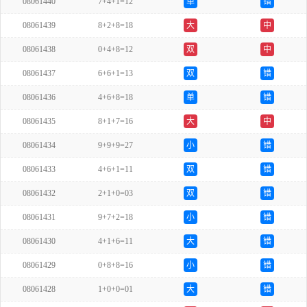
08061440
7+4+1=12
单
错
08061439
8+2+8=18
大
中
08061438
0+4+8=12
双
中
08061437
6+6+1=13
双
错
08061436
4+6+8=18
单
错
08061435
8+1+7=16
大
中
08061434
9+9+9=27
小
错
08061433
4+6+1=11
双
错
08061432
2+1+0=03
双
错
08061431
9+7+2=18
小
错
08061430
4+1+6=11
大
错
08061429
0+8+8=16
小
错
08061428
1+0+0=01
大
错