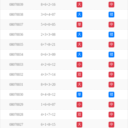
08070039
8+6+2=16
大
中
08070038
3+0+4=07
大
错
08070037
5+0+0=05
单
中
08070036
2+3+3=08
大
错
08070035
6+7+8=21
大
中
08070034
0+6+3=09
大
错
08070033
4+2+6=12
小
中
08070032
4+3+7=14
双
中
08070031
8+9+3=20
大
中
08070030
0+4+8=12
单
错
08070029
1+6+0=07
小
中
08070028
4+1+7=12
双
中
08070027
6+1+8=15
大
中