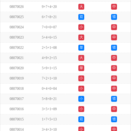
08070026
9+7+4=20
大
中
08070025
6+7+8=21
双
错
08070024
7+0+0=07
小
中
08070023
5+4+6=15
大
中
08070022
2+5+1=08
单
错
08070021
4+9+2=15
大
中
08070020
5+9+1=15
单
中
08070019
7+2+1=10
小
中
08070018
0+4+0=04
小
中
08070017
5+8+8=21
小
错
08070016
3+5+1=09
小
中
08070015
1+7+5=13
双
错
08070014
3+4+3=10
小
中