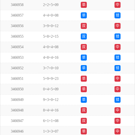
3466958
2+2+5=09
单
中
3466957
4+4+0=08
单
错
3466956
3+9+0=12
双
中
3466955
5+8+2=15
双
错
3466954
4+0+4=08
双
中
3466953
4+8+4=16
单
错
3466952
3+7+0=10
单
错
3466951
5+9+9=23
单
中
3466950
0+4+5=09
单
中
3466949
9+3+0=12
单
错
3466948
8+4+4=16
双
中
3466947
6+1+1=08
双
中
3466946
1+3+3=07
单
中