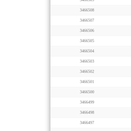
3466508
3466507
3466506
3466505
3466504
3466503
3466502
3466501
3466500
3466499
3466498
3466497