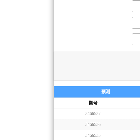
预测
期号
3466537
3466536
3466535