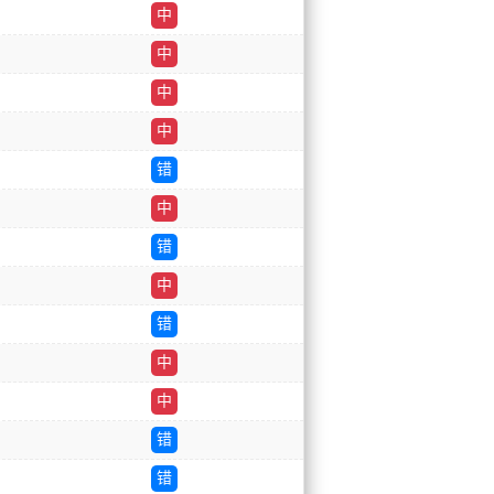
中
中
中
中
错
中
错
中
错
中
中
错
错