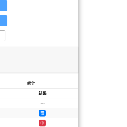
统计
结果
---
错
中