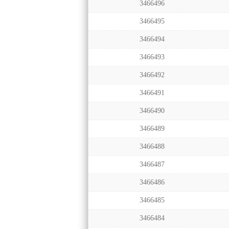
3466496
3466495
3466494
3466493
3466492
3466491
3466490
3466489
3466488
3466487
3466486
3466485
3466484