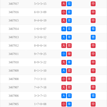
3467917
5+5+5=15
大
双
中
3467916
6+0+3=09
小
双
中
3467915
9+4+6=19
大
双
中
3467914
1+6+0=07
大
双
错
3467913
3+3+6=12
大
单
错
3467912
0+8+6=14
大
双
中
3467911
9+7+9=25
小
单
中
3467910
8+9+5=22
大
单
中
3467909
8+1+1=10
大
双
中
3467908
7+1+3=11
小
单
中
3467907
7+4+7=18
大
双
中
3467906
3+3+7=13
大
双
错
3467905
1+7+0=08
小
单
中