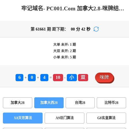
牢记域名- PC001.Com 加拿大2.8-咪牌结果|加拿大2.8在线|加拿大pc2.8预测-在线预测|加拿大2.8走势咪牌预测|加拿大2.8在线预测_专注研究在线_加拿大2.8 PC查询结果预测走势_官方数据!
第
61661
期 距下期：
00
分
42
秒
大单
未开:
1
期
大双
未开:
2
期
小单
未开:
5
期
6
0
4
10
小
双
咪牌
+
+
=
-
加拿大28
加拿大西28
台湾28
比特币28
X8灭世算法
A9巨门算法
G8玄皇算法