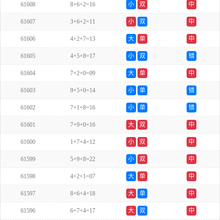
61608
8+6+2=16
小
双
中
61607
3+6+2=11
小
双
中
61606
4+2+7=13
大
单
中
61605
4+5+8=17
小
双
错
61604
7+2+0=09
大
单
中
61603
9+5+0=14
小
单
错
61602
7+1+8=16
小
单
错
61601
7+9+0=16
大
双
中
61600
1+7+4=12
小
双
中
61599
5+9+8=22
小
双
中
61598
4+2+1=07
大
单
中
61597
8+6+4=18
大
单
中
61596
6+7+4=17
大
双
中