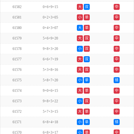
61582
0+6+9=15
大
双
中
61581
0+2+3=05
小
单
中
61580
0+4+3=07
大
单
中
61579
5+6+9=20
大
双
中
61578
9+8+3=20
小
双
中
61577
6+6+7=19
大
双
中
61576
5+3+8=16
大
双
中
61575
5+8+7=20
小
单
错
61574
9+0+6=15
大
单
中
61573
9+8+5=22
小
双
中
61572
5+7+3=15
大
单
中
61571
6+8+4=18
小
单
错
61570
6+8+3=17
小
单
中