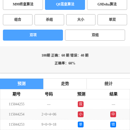
M99终皇算法
Q8混皇算法
G9Delta算法
组合
杀组
大小
单双
双项
双组
100期 正确：60 期 错误：40 期
正确率：60%
预测
走势
统计
期号
号码
预测
结果
115044255
---
双
---
115044254
2+0+4=06
小
中
115044253
9+0+9=18
单
错