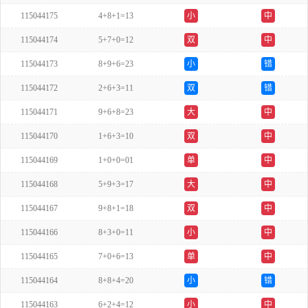
115044175
4+8+1=13
小
中
115044174
5+7+0=12
双
中
115044173
8+9+6=23
小
错
115044172
2+6+3=11
双
错
115044171
9+6+8=23
大
中
115044170
1+6+3=10
双
中
115044169
1+0+0=01
单
中
115044168
5+9+3=17
大
中
115044167
9+8+1=18
双
中
115044166
8+3+0=11
小
中
115044165
7+0+6=13
单
中
115044164
8+8+4=20
小
错
115044163
6+2+4=12
小
中