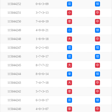
115044252
0+6+3=09
双
错
115044251
3+7+3=13
小
中
115044250
7+4+8=19
单
中
115044249
4+9+8=21
小
错
115044248
1+8+9=18
大
中
115044247
0+2+1=03
双
错
115044246
1+7+9=17
双
错
115044245
8+7+7=22
大
中
115044244
8+0+6=14
单
错
115044243
7+4+7=18
大
中
115044242
5+7+3=15
单
中
115044241
6+3+8=17
双
错
115044240
4+0+3=07
单
中