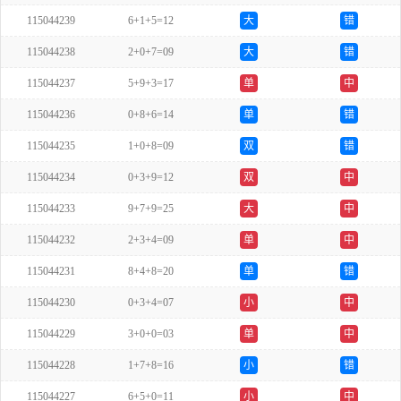
115044239
6+1+5=12
大
错
115044238
2+0+7=09
大
错
115044237
5+9+3=17
单
中
115044236
0+8+6=14
单
错
115044235
1+0+8=09
双
错
115044234
0+3+9=12
双
中
115044233
9+7+9=25
大
中
115044232
2+3+4=09
单
中
115044231
8+4+8=20
单
错
115044230
0+3+4=07
小
中
115044229
3+0+0=03
单
中
115044228
1+7+8=16
小
错
115044227
6+5+0=11
小
中