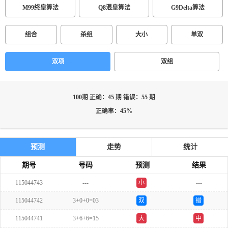
M99终皇算法
Q8混皇算法
G9Delta算法
组合
杀组
大小
单双
双项
双组
100期 正确：45 期 错误：55 期
正确率：45%
预测
走势
统计
期号
号码
预测
结果
115044743
---
小
---
115044742
3+0+0=03
双
错
115044741
3+6+6=15
大
中