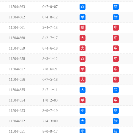
115044663
0+7+0=07
双
错
115044662
0+4+8=12
单
错
115044661
2+4+7=13
单
中
115044660
8+2+7=17
大
中
115044659
8+4+6=18
大
中
115044658
8+3+1=12
双
中
115044657
7+8+6=21
单
中
115044656
6+7+5=18
大
中
115044655
3+7+1=11
大
错
115044654
1+0+2=03
单
中
115044653
3+9+7=19
小
错
115044652
2+4+3=09
大
错
115044651
8+0+9=17
小
错