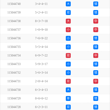
115044740
3+4+4=11
大
错
115044739
5+2+4=11
双
错
115044738
8+3+7=18
大
中
115044737
1+0+9=10
小
中
115044736
7+6+9=22
小
错
115044735
5+5+4=14
小
错
115044734
6+9+7=22
双
中
115044733
5+9+3=17
小
错
115044732
5+6+3=14
小
错
115044731
2+8+4=14
双
中
115044730
6+3+4=13
大
错
115044729
0+6+6=12
单
错
115044728
6+2+3=11
双
错