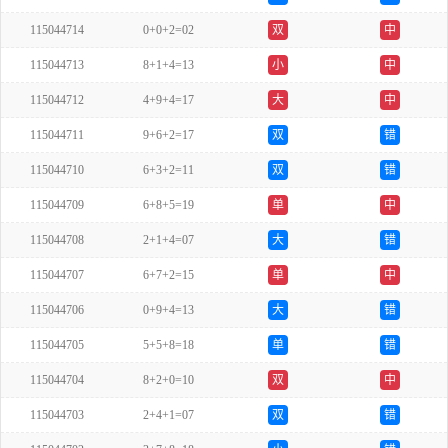
115044714
0+0+2=02
双
中
115044713
8+1+4=13
小
中
115044712
4+9+4=17
大
中
115044711
9+6+2=17
双
错
115044710
6+3+2=11
双
错
115044709
6+8+5=19
单
中
115044708
2+1+4=07
大
错
115044707
6+7+2=15
单
中
115044706
0+9+4=13
大
错
115044705
5+5+8=18
单
错
115044704
8+2+0=10
双
中
115044703
2+4+1=07
双
错