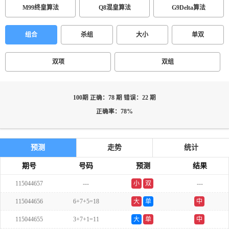
M99终皇算法
Q8混皇算法
G9Delta算法
组合
杀组
大小
单双
双项
双组
100期 正确：78 期 错误：22 期
正确率：78%
预测
走势
统计
期号
号码
预测
结果
115044657
---
小
双
---
115044656
6+7+5=18
大
单
中
115044655
3+7+1=11
大
单
中