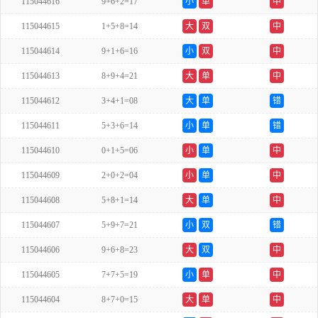
115044616
9+6+2=17
小
单
中
115044615
1+5+8=14
大
双
中
115044614
9+1+6=16
小
双
中
115044613
8+9+4=21
大
单
中
115044612
3+4+1=08
大
单
错
115044611
5+3+6=14
小
单
错
115044610
0+1+5=06
小
单
中
115044609
2+0+2=04
小
单
中
115044608
5+8+1=14
大
单
中
115044607
5+9+7=21
小
双
错
115044606
9+6+8=23
大
双
中
115044605
7+7+5=19
小
单
中
115044604
8+7+0=15
大
单
中