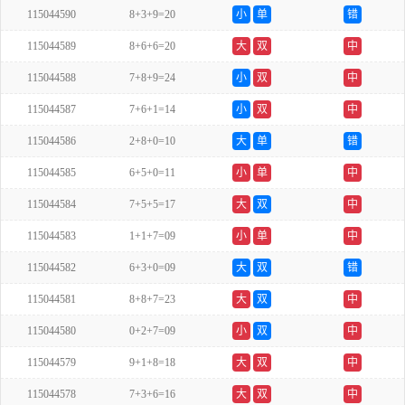
115044590
8+3+9=20
小
单
错
115044589
8+6+6=20
大
双
中
115044588
7+8+9=24
小
双
中
115044587
7+6+1=14
小
双
中
115044586
2+8+0=10
大
单
错
115044585
6+5+0=11
小
单
中
115044584
7+5+5=17
大
双
中
115044583
1+1+7=09
小
单
中
115044582
6+3+0=09
大
双
错
115044581
8+8+7=23
大
双
中
115044580
0+2+7=09
小
双
中
115044579
9+1+8=18
大
双
中
115044578
7+3+6=16
大
双
中