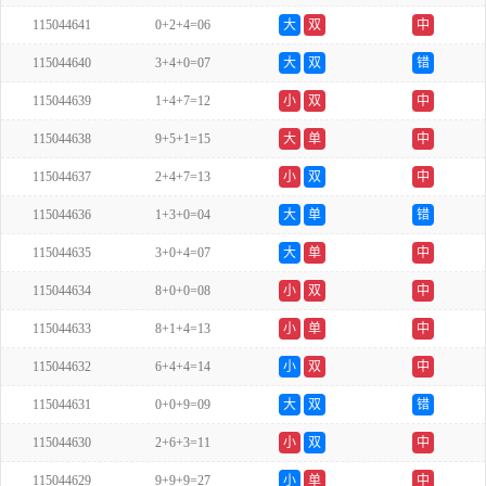
115044641
0+2+4=06
大
双
中
115044640
3+4+0=07
大
双
错
115044639
1+4+7=12
小
双
中
115044638
9+5+1=15
大
单
中
115044637
2+4+7=13
小
双
中
115044636
1+3+0=04
大
单
错
115044635
3+0+4=07
大
单
中
115044634
8+0+0=08
小
双
中
115044633
8+1+4=13
小
单
中
115044632
6+4+4=14
小
双
中
115044631
0+0+9=09
大
双
错
115044630
2+6+3=11
小
双
中
115044629
9+9+9=27
小
单
中