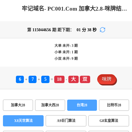
牢记域名- PC001.Com 加拿大2.8-咪牌结果|加拿大2.8在线|加拿大pc2.8预测-在线预测|加拿大2.8走势咪牌预测|加拿大2.8在线预测_专注研究在线_加拿大2.8 PC查询结果预测走势_官方数据!
第
115044656
期 距下期：
01
分
38
秒
大单
未开:
3
期
小单
未开:
1
期
小双
未开:
9
期
6
7
5
18
大
双
咪牌
+
+
=
-
加拿大28
加拿大西28
台湾28
比特币28
X8灭世算法
A9巨门算法
G8玄皇算法