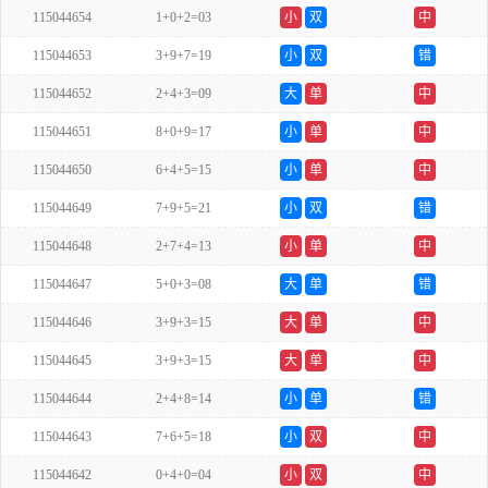
115044654
1+0+2=03
小
双
中
115044653
3+9+7=19
小
双
错
115044652
2+4+3=09
大
单
中
115044651
8+0+9=17
小
单
中
115044650
6+4+5=15
小
单
中
115044649
7+9+5=21
小
双
错
115044648
2+7+4=13
小
单
中
115044647
5+0+3=08
大
单
错
115044646
3+9+3=15
大
单
中
115044645
3+9+3=15
大
单
中
115044644
2+4+8=14
小
单
错
115044643
7+6+5=18
小
双
中
115044642
0+4+0=04
小
双
中