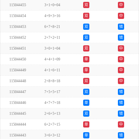
115044455
3+1+0=04
双
中
115044454
4+9+3=16
双
中
115044453
6+7+8=21
双
错
115044452
2+7+2=11
双
错
115044451
3+0+1=04
双
中
115044450
4+4+1=09
单
中
115044449
4+1+6=11
单
中
115044448
2+8+8=18
双
中
115044447
7+5+5=17
双
错
115044446
4+7+7=18
单
错
115044445
2+6+5=13
双
错
115044444
6+2+7=15
单
中
115044443
3+6+3=12
单
错