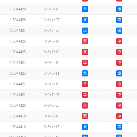
115044429
2+5+9=16
单
错
115044428
2+1+4=07
双
错
115044427
6+7+7=20
单
错
115044426
0+9+5=14
双
中
115044425
6+5+7=18
双
中
115044424
6+9+4=19
单
中
115044423
3+5+3=11
双
错
115044422
8+9+2=19
单
中
115044421
0+0+7=07
单
中
115044420
9+8+8=25
单
中
115044419
0+4+6=10
双
中
115044418
6+5+4=15
双
错