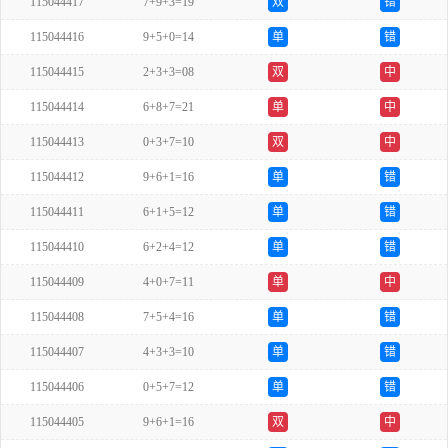
115044417
7+9+3=19
双
错
115044416
9+5+0=14
单
错
115044415
2+3+3=08
双
中
115044414
6+8+7=21
单
中
115044413
0+3+7=10
双
中
115044412
9+6+1=16
单
错
115044411
6+1+5=12
单
错
115044410
6+2+4=12
单
错
115044409
4+0+7=11
单
中
115044408
7+5+4=16
单
错
115044407
4+3+3=10
单
错
115044406
0+5+7=12
单
错
115044405
9+6+1=16
双
中