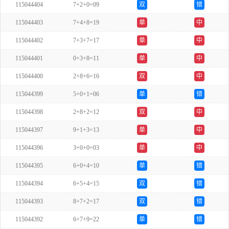
115044404
7+2+0=09
双
错
115044403
7+4+8=19
单
中
115044402
7+3+7=17
单
中
115044401
0+3+8=11
单
中
115044400
2+8+6=16
双
中
115044399
5+0+1=06
单
错
115044398
2+8+2=12
双
中
115044397
9+1+3=13
单
中
115044396
3+0+0=03
单
中
115044395
6+0+4=10
单
错
115044394
6+5+4=15
双
错
115044393
8+7+2=17
双
错
115044392
6+7+9=22
单
错