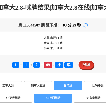
第
115044507
期 距下期：
03
分
29
秒
大单
未开:
4
期
大双
未开:
1
期
小双
未开:
8
期
1
+
1
+
7
=
09
-
小
单
咪牌
加拿大28
加拿大西28
台湾28
比特币28
X8灭世算法
A9巨门算法
G8玄皇算法