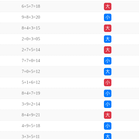
6+5+7=18
大
9+8+3=20
小
8+4+3=15
大
2+0+3=05
大
2+7+5=14
大
7+7+0=14
小
7+0+5=12
大
5+1+6=12
小
8+4+7=19
小
3+9+2=14
小
8+4+9=21
大
4+9+5=18
小
3+3+5=11
大