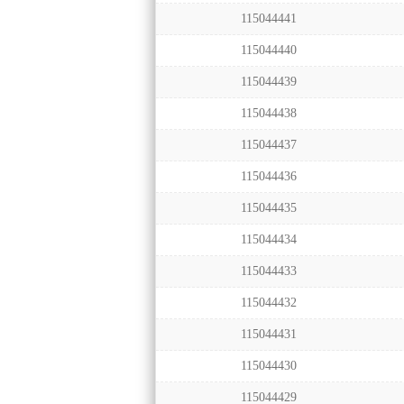
115044441
115044440
115044439
115044438
115044437
115044436
115044435
115044434
115044433
115044432
115044431
115044430
115044429