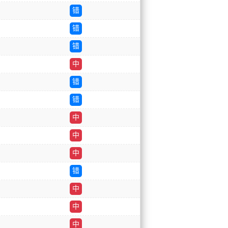
错
错
错
中
错
错
中
中
中
错
中
中
中