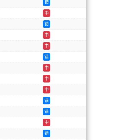
错
中
错
中
中
错
中
中
中
错
错
中
错