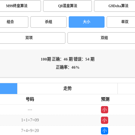
M99终皇算法
Q8混皇算法
G9Delta算法
组合
杀组
大小
单双
双项
双组
100期 正确：46 期 错误：54 期
正确率：46%
走势
号码
预测
---
小
双
1+1+7=09
小
7+4+9=20
小