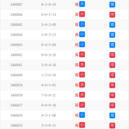
大
3466067
8+2+9=19
殺
错
单
小
3466066
6+6+2=14
殺
中
单
小
3466065
3+4+2=09
殺
错
单
小
3466064
2+8+3=13
殺
错
单
小
3466063
0+4+5=09
殺
错
单
小
3466062
9+8+3=20
殺
中
双
大
3466061
5+9+4=18
殺
中
单
小
3466060
1+3+6=10
殺
中
单
大
3466059
4+0+1=05
殺
中
单
大
3466058
7+6+8=21
殺
中
双
小
3466057
9+0+9=18
殺
中
单
小
3466056
4+3+1=08
殺
错
双
小
3466055
3+3+9=15
殺
中