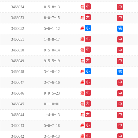
双
小
3466054
0+5+8=13
殺
中
双
大
3466053
8+0+7=15
殺
中
双
小
3466052
5+6+1=12
殺
错
双
小
3466051
1+8+8=17
殺
中
双
小
3466050
9+5+0=14
殺
中
双
大
3466049
9+5+5=19
殺
中
双
小
3466048
3+1+8=12
殺
错
双
小
3466047
3+7+6=16
殺
中
双
小
3466046
9+9+5=23
殺
中
双
大
3466045
0+1+0=01
殺
中
单
大
3466044
1+4+8=13
殺
中
双
小
3466043
5+6+7=18
殺
中
双
小
3466042
3+1+9=13
殺
中