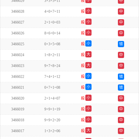
小
3466029
3+3+5=11
殺
中
双
小
3466028
4+0+7=11
殺
中
双
小
3466027
2+1+0=03
殺
中
双
小
3466026
8+6+0=14
殺
中
单
小
3466025
0+3+5=08
殺
错
双
大
3466024
1+8+2=11
殺
中
双
大
3466023
9+7+8=24
殺
中
单
小
3466022
7+4+1=12
殺
错
双
小
3466021
0+7+1=08
殺
错
双
小
3466020
2+1+4=07
殺
中
双
小
3466019
9+9+1=19
殺
中
双
小
3466018
9+9+2=20
殺
中
双
大
3466017
1+3+2=06
殺
中
单