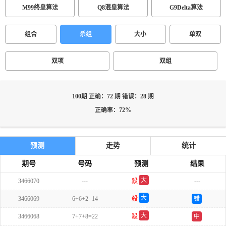
M99终皇算法
Q8混皇算法
G9Delta算法
组合
杀组
大小
单双
双项
双组
100期 正确：72 期 错误：28 期
正确率：72%
预测
走势
统计
期号
号码
预测
结果
大
3466070
---
殺
---
单
大
3466069
6+6+2=14
殺
错
双
大
3466068
7+7+8=22
殺
中
单